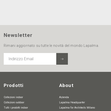
Newsletter
Rimani aggiornato su tutte le novità del mondo Lapalma.
INDIRIZZO
EMAIL
Prodotti
About
Collezioni indoor
Azienda
Collezioni outdoor
Lapalma Headquarter
Tutti i prodotti indoor
Lapalma for Architects Milano