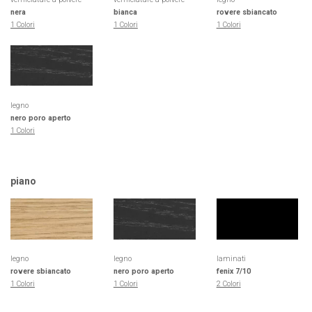
nera
bianca
rovere sbiancato
1 Colori
1 Colori
1 Colori
legno
nero poro aperto
1 Colori
piano
legno
legno
laminati
rovere sbiancato
nero poro aperto
fenix 7/10
1 Colori
1 Colori
2 Colori