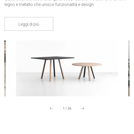
legno e metallo che unisce funzionalità e design
Leggi di più
1
/
26