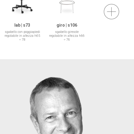
lab | s73
giro | s106
sgabello con poggiapiedi
sgabello girevole
regolabile in altezza h65
regolabile in altezza h66
÷ 78
÷ 76