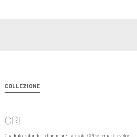
COLLEZIONE
ORI
Quadrato, rotondo , rettangolare , su ruote. ORI sistema di tavoli in