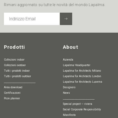
Rimani aggiornato su tutte le novità del mondo Lapalma.
INDIRIZZO
EMAIL
Prodotti
About
Collezioni indoor
Azienda
Collezioni outdoor
Lapalma Headquarter
Tutti i prodotti indoor
Lapalma for Architects Milano
Tutti i prodotti outdoor
Lapalma for Architects London
________________________
Lapalma for Architects Lucerna
Area download
Designers
Certificazioni
News
pcon.planner
________________________
special project — riviera
Social Corporate Responsibility
Manifesto