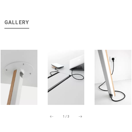
GALLERY
1
/
3