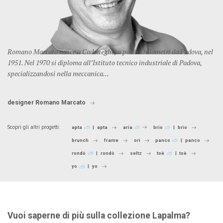
Romano Marcato nasce a Cadoneghe, a pochi chilometri da Padova, nel
1951. Nel 1970 si diploma all’Istituto tecnico industriale di Padova,
specializzandosi nella meccanica...
designer Romano Marcato
Scopri gli altri progetti:
apta
apta
aria
brio
brio
brunch
frame
ori
panco
panco
rondò
rondò
seltz
toè
toè
yo
yo
Vuoi saperne di più sulla collezione Lapalma?