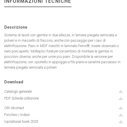
INFORMAZIONI TECNICHE
Descrizione
Sistema di tavoli con gambe in due altezze, in lamiera piegata verniciata a
polveri e in massello di frassino, anche con passaggio per i cavi di
elettrificazione. Piani in MDF rivestiti in laminato Fenix®, rovere sbiancato o
nero poro aperto. Molteplici forature consentono di montare le gambe in
posizioni diverse, anche per unire più piani. Disponibile la versione per
elettrificazione, con sportello in appoggio a filo piano e canalina passacavi in
lamiera piegata verniciata a polveri.
Download
Catalogo generale
PDF Scheda collezione
ORI Abstract
Finishes | Indoor
Ispirational book 2023