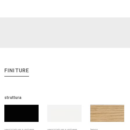
FINITURE
struttura
verniciature a polvere
verniciature a polvere
legno