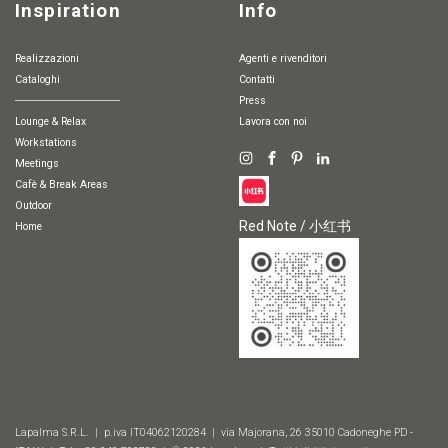
Inspiration
Info
Realizzazioni
Agenti e rivenditori
Cataloghi
Contatti
-----------------------------------
Press
Lounge & Relax
Lavora con noi
Workstations
Meetings
Cafè & Break Areas
Outdoor
Red Note / 小红书
Home
Lapalma S.R.L. | p.iva IT04062120284 | via Majorana, 26 35010 Cadoneghe PD -