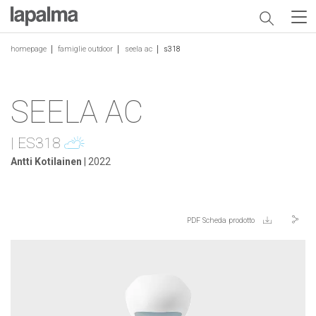
homepage
famiglie outdoor
seela ac
s318
SEELA AC
| ES318
Antti Kotilainen
| 2022
PDF Scheda prodotto