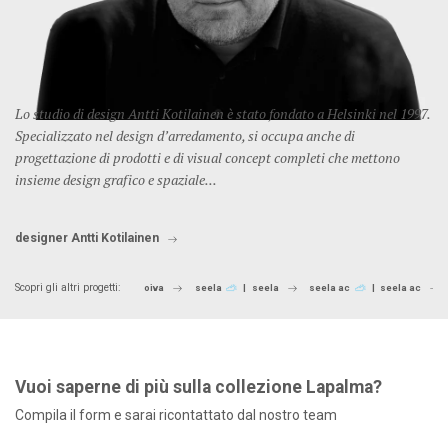
Lo studio di design Antti Kotilainen è stato fondato a Helsinki nel 1997.
Specializzato nel design d’arredamento, si occupa anche di
progettazione di prodotti e di visual concept completi che mettono
insieme design grafico e spaziale...
designer Antti Kotilainen
Scopri gli altri progetti:
oiva
seela
seela
seela ac
seela ac
Vuoi saperne di più sulla collezione Lapalma?
Compila il form e sarai ricontattato dal nostro team