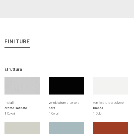
FINITURE
struttura
metalli
verniciature a polvere
verniciature a polvere
cromo satinato
nera
bianca
1 Colori
1 Colori
1 Colori