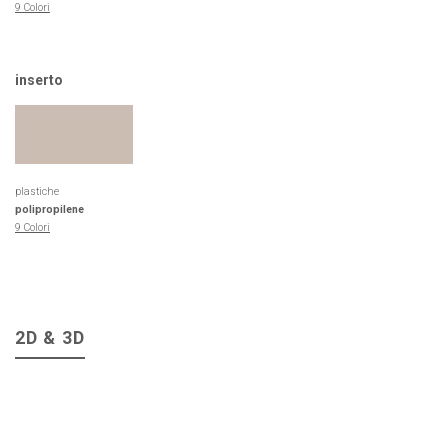
9 Colori
inserto
plastiche
polipropilene
9 Colori
2D & 3D