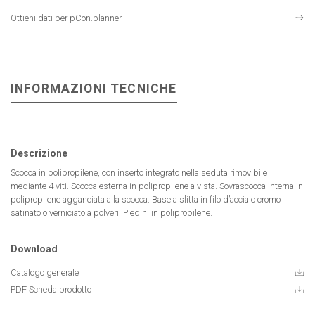
Ottieni dati per pCon.planner
INFORMAZIONI TECNICHE
Descrizione
Scocca in polipropilene, con inserto integrato nella seduta rimovibile
mediante 4 viti. Scocca esterna in polipropilene a vista. Sovrascocca interna in
polipropilene agganciata alla scocca. Base a slitta in filo d’acciaio cromo
satinato o verniciato a polveri. Piedini in polipropilene.
Download
Catalogo generale
PDF Scheda prodotto