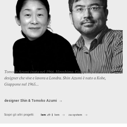
Tomoko Azumi (nata nel 1966, Hiroshima, Giappone) è un interior
designer che vive e lavora a Londra. Shin Azumi è nato a Kobe,
Giappone nel 1965...
designer Shin & Tomoko Azumi
Scopri gli altri progetti:
lem
lem
za system