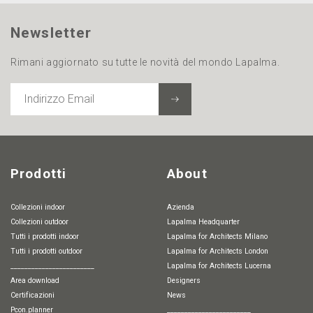
Newsletter
Rimani aggiornato su tutte le novità del mondo Lapalma.
INDIRIZZO
EMAIL
Prodotti
About
Collezioni indoor
Azienda
Collezioni outdoor
Lapalma Headquarter
Tutti i prodotti indoor
Lapalma for Architects Milano
Tutti i prodotti outdoor
Lapalma for Architects London
________________________
Lapalma for Architects Lucerna
Area download
Designers
Certificazioni
News
pcon.planner
________________________