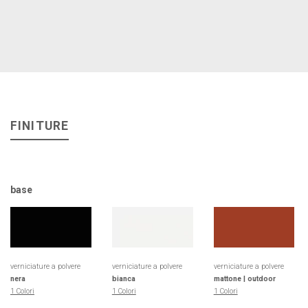
FINITURE
base
verniciature a polvere
verniciature a polvere
verniciature a polvere
nera
bianca
mattone | outdoor
1 Colori
1 Colori
1 Colori