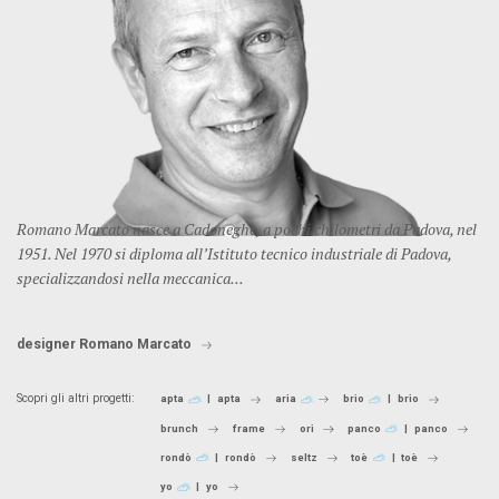
Romano Marcato nasce a Cadoneghe, a pochi chilometri da Padova, nel
1951. Nel 1970 si diploma all’Istituto tecnico industriale di Padova,
specializzandosi nella meccanica...
designer Romano Marcato
Scopri gli altri progetti:
apta
apta
aria
brio
brio
brunch
frame
ori
panco
panco
rondò
rondò
seltz
toè
toè
yo
yo