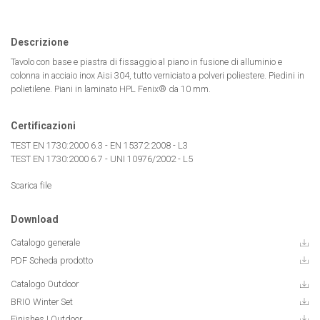
Descrizione
Tavolo con base e piastra di fissaggio al piano in fusione di alluminio e
colonna in acciaio inox Aisi 304, tutto verniciato a polveri poliestere. Piedini in
polietilene. Piani in laminato HPL Fenix® da 10 mm.
Certificazioni
TEST EN 1730:2000 6.3 - EN 15372:2008 - L3
TEST EN 1730:2000 6.7 - UNI 10976/2002 - L5
Scarica file
Download
Catalogo generale
PDF Scheda prodotto
Catalogo Outdoor
BRIO Winter Set
Finishes | Outdoor