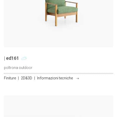
| ed161
poltrona outdoor
Finiture
|
2D&3D
|
Informazioni tecniche