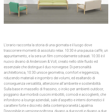
L’orario racconta la storia di una giornata e il luogo dove
trascorrere momenti di assoluto relax. 10:30 è una pausa caffè, un
appuntamento, e la sera un film comodamente sdraiati. 10:30 è il
nuovo divano di Anderssen & Voll, creato nello stile fluido ed
essenziale che distingue il duo norvegese. Di personalità
architettonica, 10:30 unisce geometria, comfort e leggerezza,
riducendo materiali e ingombro dei volumi, ed esaltando di
conseguenza versatilità, attenzione all’ambiente e sostenibilità.
Sulla base in massello di frassino, o iroko per ambienti outdoor,
poggiano due morbidi cuscini imbottiti, comodi e accoglienti, che
infondono a lounge aziendali, sale d’aspetto e interni domestici il
carattere forte e discreto della contemporaneità Lapalma.
Disponibile in versione poltrona, divano a due posti e divano a due