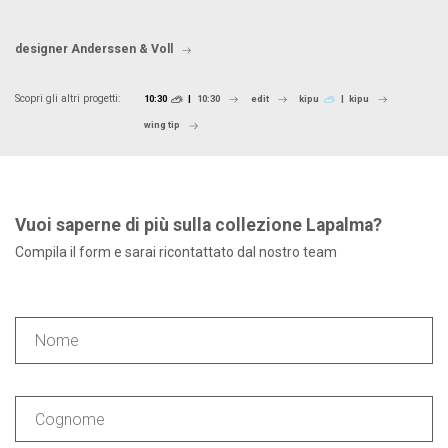
designer Anderssen & Voll
Scopri gli altri progetti:
10:30
10:30
edit
kipu
kipu
wing tip
Vuoi saperne di più sulla collezione Lapalma?
Compila il form e sarai ricontattato dal nostro team