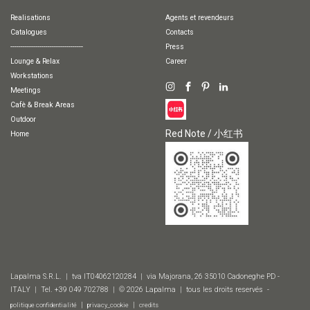
Realisations
agents et revendeurs
Catalogues
Contacts
-----------------------------------
Press
Lounge & Relax
Career
Workstations
Meetings
Cafè & Break Areas
Outdoor
Red Note / 小红书
Home
Lapalma S.R.L. | tva IT04062120284 | via Majorana, 26 35010 Cadoneghe PD -
ITALY | Tel. +39 049 702788 | © 2026 Lapalma | tous les droits reservés -
|
|
politique confidentialité
privacy_cookie
credits