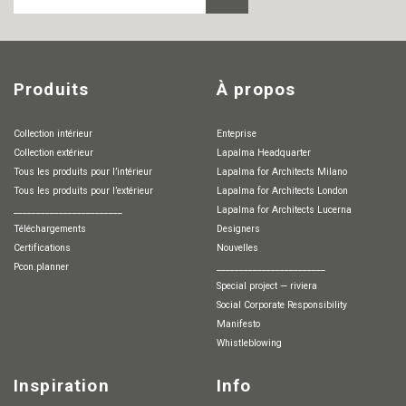
MAIL
Produits
À propos
Collection intérieur
Enteprise
Collection extérieur
Lapalma Headquarter
Tous les produits pour l’intérieur
Lapalma for Architects Milano
Tous les produits pour l’extérieur
Lapalma for Architects London
________________________
Lapalma for Architects Lucerna
Téléchargements
Designers
Certifications
Nouvelles
pcon.planner
________________________
special project — riviera
Social Corporate Responsibility
Manifesto
whistleblowing
Inspiration
Info