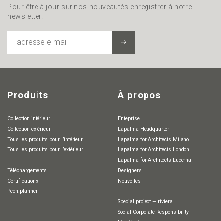
Pour être à jour sur nos nouveautés enregistrer à notre
newsletter.
ADRESSE
E
MAIL
Produits
À propos
Collection intérieur
Enteprise
Collection extérieur
Lapalma Headquarter
Tous les produits pour l’intérieur
Lapalma for Architects Milano
Tous les produits pour l’extérieur
Lapalma for Architects London
________________________
Lapalma for Architects Lucerna
Téléchargements
Designers
Certifications
Nouvelles
pcon.planner
________________________
special project — riviera
Social Corporate Responsibility