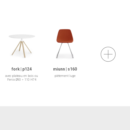
fork | p124
miunn | s160
avec plateau en bois ou
piètement luge
Fenix Ø90 ÷ 110 H74