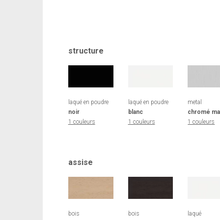
structure
laqué en poudre
laqué en poudre
metal
noir
blanc
chromé ma
1 couleurs
1 couleurs
1 couleurs
assise
bois
bois
laqué