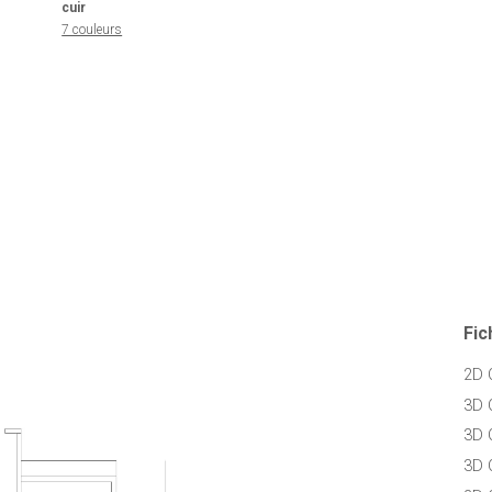
cuir
7 couleurs
Fic
2D 
3D 
3D 
3D 