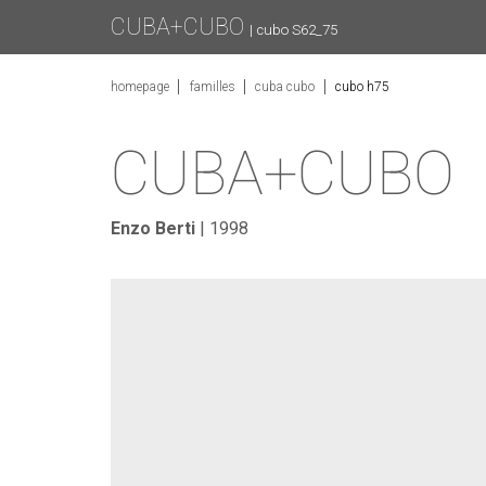
CUBA+CUBO
| cubo S62_75
homepage
familles
cuba cubo
cubo h75
CUBA+CUBO
Enzo Berti
| 1998