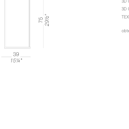
3D 
3D 
TEX
obt