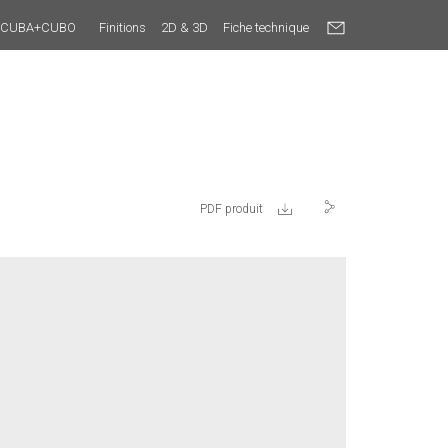
on CUBA+CUBO
Finitions
2D & 3D
Fiche technique
PDF produit