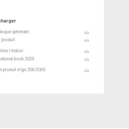
charger
alogue générale
 produit
shes | Indoor
rational book 2023
e produit d.lgs 206/2005