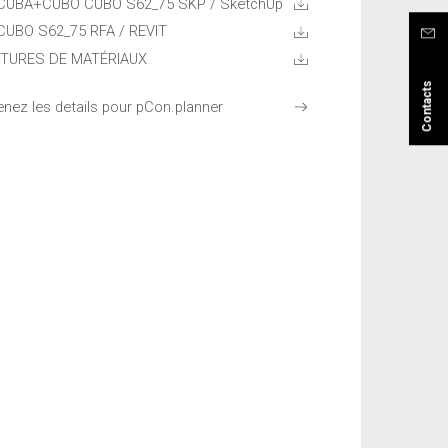
CUBA+CUBO CUBO S62_75 SKP
/ SketchUp
CUBO S62_75 RFA / REVIT
TURES DE MATÉRIAUX
Contacts
enez les details pour pCon.planner