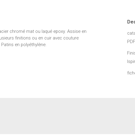
De
acier chromé mat ou laqué epoxy. Assise en
cat
usieurs finitions ou en cuir avec couture
PDF
. Patins en polyéthylène.
Fini
Ispi
fich