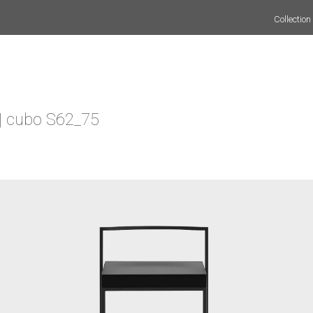
Collecti
| cubo S62_75