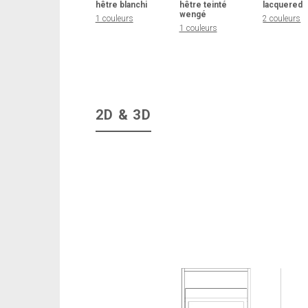
hêtre blanchi
hêtre teinté
lacquered
wengé
1 couleurs
2 couleurs
1 couleurs
2D & 3D