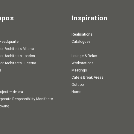
opos
Inspiration
Realisations
 Headquarter
Catalogues
for Architects Milano
-----------------------------------
for Architects London
Lounge & Relax
for Architects Lucerna
Workstations
s
Meetings
s
Cafè & Break Areas
______________
Outdoor
roject — riviera
Home
orporate Responsibility Manifesto
lowing