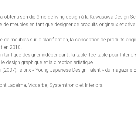
a obtenu son diplôme de living design à la Kuwasawa Design Sc
se de meubles en tant que designer de produits originaux et dével
ise de meubles sur la planification, la conception de produits or
nt en 2010.
en tant que designer indépendant : la table Tee table pour Interior
e design graphique et la direction artistique.
retti (2007), le prix « Young Japanese Design Talent » du magazi
dont Lapalma, Viccarbe, Systemtronic et Interiors.