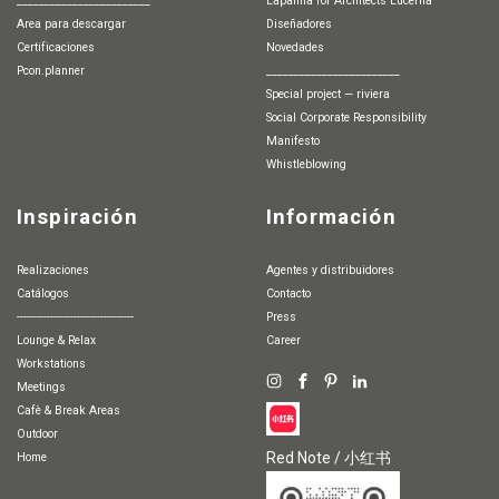
________________________
Lapalma for Architects Lucerna
Area para descargar
Diseñadores
Certificaciones
Novedades
pcon.planner
________________________
special project — riviera
Social Corporate Responsibility
Manifesto
whistleblowing
Inspiración
Información
Realizaciones
agentes y distribuidores
Catálogos
Contacto
-----------------------------------
Press
Lounge & Relax
Career
Workstations
Meetings
Cafè & Break Areas
Outdoor
Red Note / 小红书
Home