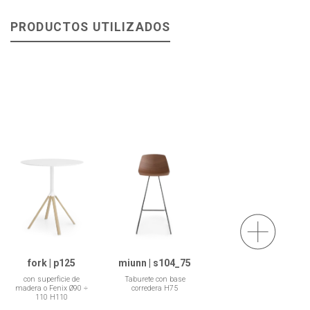
PRODUCTOS UTILIZADOS
fork | p125
miunn | s104_75
con superficie de
Taburete con base
madera o Fenix Ø90 ÷
corredera H75
110 H110