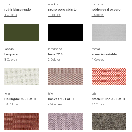
madera
madera
madera
roble blancheado
negro poro abierto
roble nogal oscuro
1 Colores
1 Colores
1 Colores
lacado
laminado
metal
lacquered
fenix 7/10
acero inoxidable
8 Colores
2 Colores
1 Colores
tejer
tejer
tejer
Hallingdal 65 - Cat. C
Canvas 2 - Cat. C
Steelcut Trio 3 - Cat. D
58 Colores
45 Colores
54 Colores