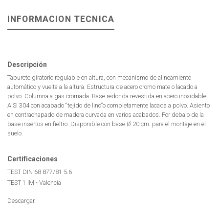
INFORMACION TECNICA
Descripción
Taburete giratorio regulable en altura, con mecanismo de alineamiento
automático y vuelta a la altura. Estructura de acero cromo mate o lacado a
polvo. Columna a gas cromada. Base redonda revestida en acero inoxidable
AISI 304 con acabado “tejido de lino”o completamente lacada a polvo. Asiento
en contrachapado de madera curvada en varios acabados. Por debajo de la
base insertos en fieltro. Disponible con base Ø 20 cm. para el montaje en el
suelo.
Certificaciones
TEST DIN 68 877/81 5.6
TEST 1 IM - Valencia
Descargar