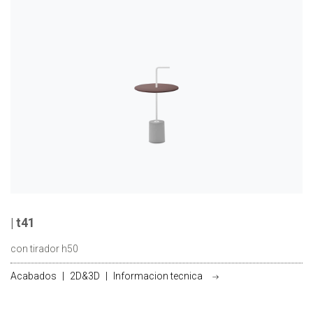
| t41
con tirador h50
Acabados
|
2D&3D
|
Informacion tecnica