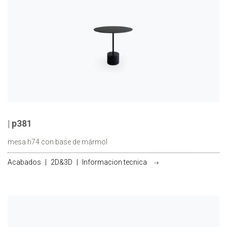
| p381
mesa h74 con base de mármol
Acabados
|
2D&3D
|
Informacion tecnica