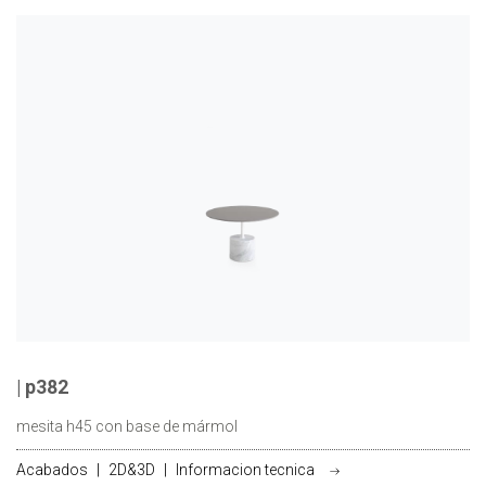
| p382
mesita h45 con base de mármol
Acabados
|
2D&3D
|
Informacion tecnica