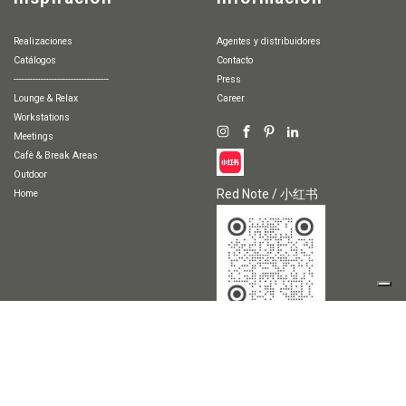
Realizaciones
agentes y distribuidores
Catálogos
Contacto
-----------------------------------
Press
Lounge & Relax
Career
Workstations
Meetings
Cafè & Break Areas
Outdoor
Red Note / 小红书
Home
Gallería
Variantes del producto
Lapalma S.R.L. | p.iva IT04062120284 | via Majorana, 26 35010 Cadoneghe PD -
ITALY | Tel. +39 049 702788 | © 2026 Lapalma | Todos los derechos reservados -