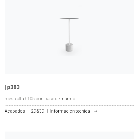
| p383
mesa alta h105 con base de mármol
Acabados
|
2D&3D
|
Informacion tecnica