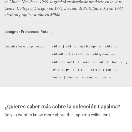
en Milán. Nacido en 1966, se graduó en diseño de producto en la «Art
Center College of Design» en 1994, La Tour de Peilz (Suiza), y en 1998
abrió su propio estudio en Milán...
designer Francesco Rota
Descubre los otros proyectos:
add
add
add lounge
add s
add soft
add soft
add system
add t
add t
arco
cut
foil
glov
jey
jey
olo
oort
oort
plus
plus
screen
uno
¿Quieres saber más sobre la colección Lapalma?
Do you want to know more about the Lapalma collection?