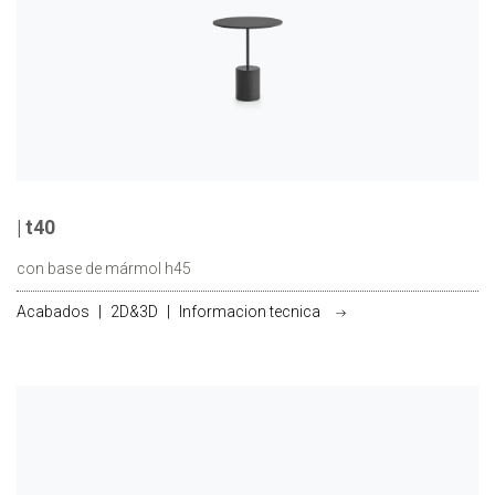
| t40
con base de mármol h45
Acabados
|
2D&3D
|
Informacion tecnica