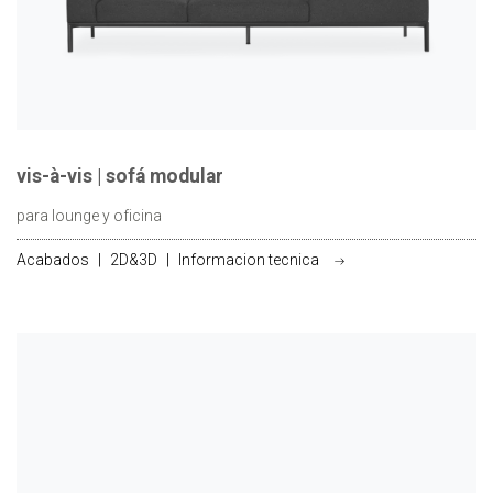
vis-à-vis | sofá modular
para lounge y oficina
Acabados
|
2D&3D
|
Informacion tecnica