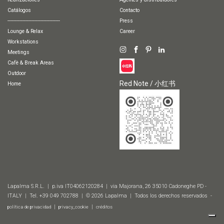
Catálogos
Contacto
-----------------------------------
Press
Lounge & Relax
Career
Workstations
Meetings
Cafè & Break Areas
Outdoor
Red Note / 小红书
Home
Lapalma S.R.L. | p.iva IT04062120284 | via Majorana, 26 35010 Cadoneghe PD -
ITALY | Tel. +39 049 702788 | © 2026 Lapalma | Todos los derechos reservados -
|
|
política de privacidad
privacy_cookie
créditos
Gallería
Sample configurations