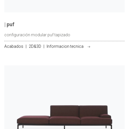
| puf
configuración modular puf tapizado
Acabados
|
2D&3D
|
Informacion tecnica