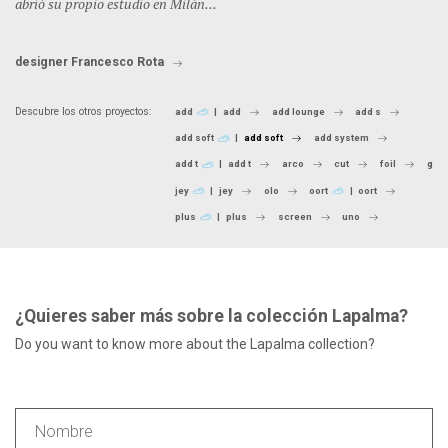
abrió su propio estudio en Milán...
designer Francesco Rota
Descubre los otros proyectos:
add
add
add lounge
add s
add soft
add soft
add system
add t
add t
arco
cut
foil
glov
jey
jey
olo
oort
oort
plus
plus
screen
uno
¿Quieres saber más sobre la colección Lapalma?
Do you want to know more about the Lapalma collection?