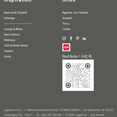
Inspiration
Infos
Realisierte Projekte
Agenten und Händler
Kataloge
Kontakt
-----------------------------------
Press
Lounge & Relax
Career
Workstations
Meetings
Cafè & Break Areas
Outdoor
Red Note / 小红书
Home
Lapalma S.R.L. | Mehrwertsteuernummer IT04062120284 | via Majorana, 26 35010
Cadoneghe PD - ITALY | Tel. +39 049 702788 | © 2026 Lapalma | Alle Rechte