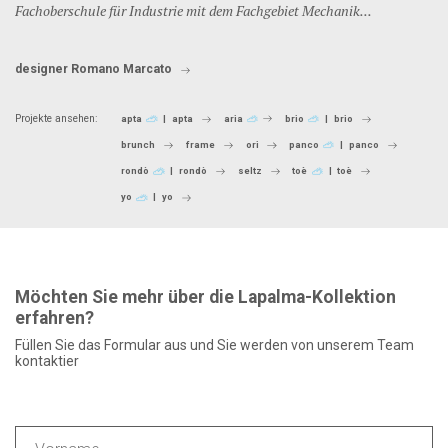
Fachoberschule für Industrie mit dem Fachgebiet Mechanik...
designer Romano Marcato
Projekte ansehen:
apta
apta
aria
brio
brio
brunch
frame
ori
panco
panco
rondò
rondò
seltz
toè
toè
yo
yo
Möchten Sie mehr über die Lapalma-Kollektion
erfahren?
Füllen Sie das Formular aus und Sie werden von unserem Team
kontaktier