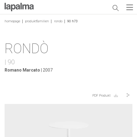
homepage
produktfamilien
rondo
90 h73
RONDÒ
| 90
Romano Marcato
| 2007
PDF Produkt