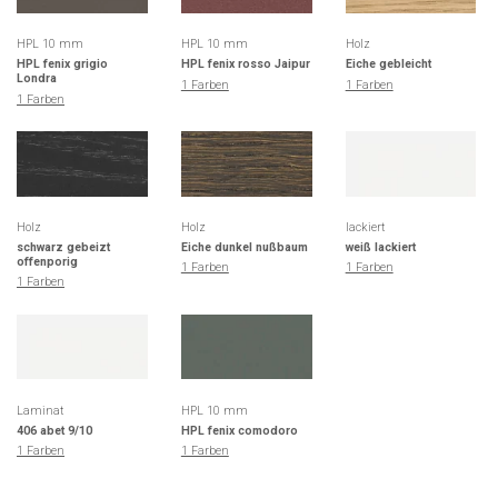
HPL 10 mm
HPL 10 mm
Holz
HPL fenix grigio
HPL fenix rosso Jaipur
Eiche gebleicht
Londra
1 Farben
1 Farben
1 Farben
Holz
Holz
lackiert
schwarz gebeizt
Eiche dunkel nußbaum
weiß lackiert
offenporig
1 Farben
1 Farben
1 Farben
Laminat
HPL 10 mm
406 abet 9/10
HPL fenix comodoro
1 Farben
1 Farben