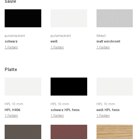
Säule
pulverlackiert
pulverlackiert
Metall
schwarz
weiß
matt verchromt
1 Farben
1 Farben
1 Farben
Platte
HPL 10 mm
HPL 10 mm
HPL 10 mm
HPL H406
schwarz HPL fenix
weiß HPL fenix
1 Farben
1 Farben
1 Farben