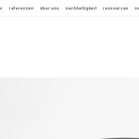
or
referenzen
über uns
nachhaltigkeit
ressourcen
n