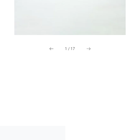
1
/
17