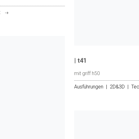
t
| t41
mit griff h50
Ausführungen
|
2D&3D
|
Tec