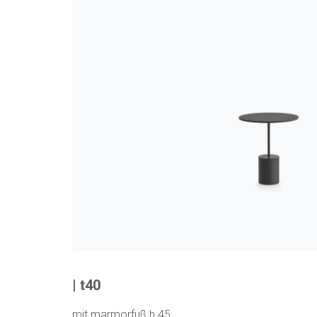
| t40
mit marmorfuß h 45