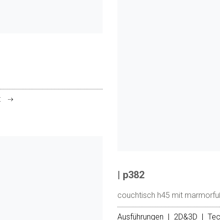
t
| p382
couchtisch h45 mit marmorfu
Ausführungen
|
2D&3D
|
Tec