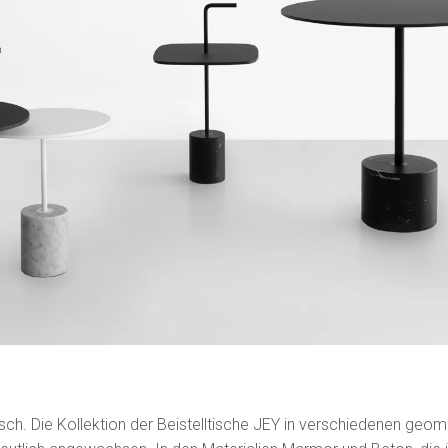
misch. Die Kollektion der Beistelltische JEY in verschiedenen ge