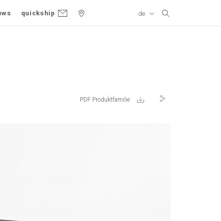
ews
quickship
de
Bildgalerie
Produktvarianten
PDF Produktfamilie