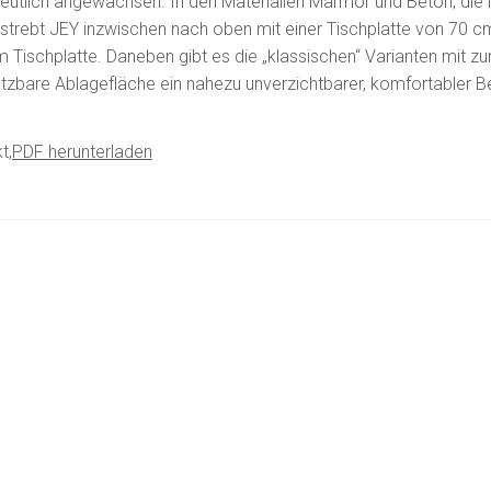
deutlich angewachsen. In den Materialien Marmor und Beton, die
strebt JEY inzwischen nach oben mit einer Tischplatte von 70 c
 Tischplatte. Daneben gibt es die „klassischen“ Varianten mit 
setzbare Ablagefläche ein nahezu unverzichtbarer, komfortabler B
t,
PDF herunterladen