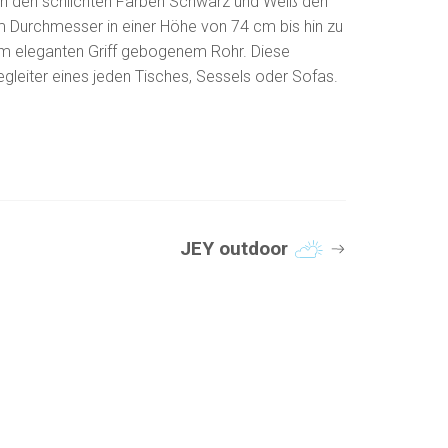
 in den schlichten Farben Schwarz und Weiß den
m Durchmesser in einer Höhe von 74 cm bis hin zu
zum eleganten Griff gebogenem Rohr. Diese
egleiter eines jeden Tisches, Sessels oder Sofas.
JEY outdoor