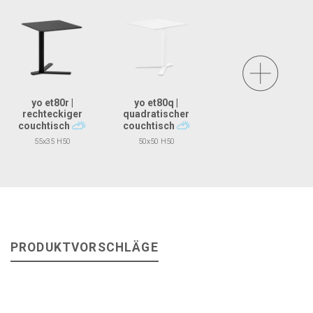
yo et80r |
yo et80q |
rechteckiger
quadratischer
couchtisch
couchtisch
55x35 H50
50x50 H50
PRODUKTVORSCHLÄGE