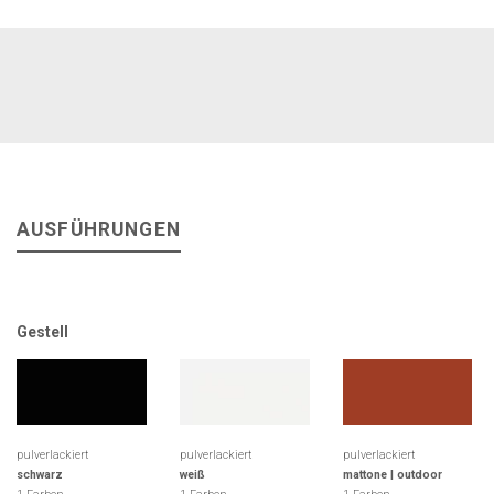
AUSFÜHRUNGEN
Gestell
pulverlackiert
pulverlackiert
pulverlackiert
schwarz
weiß
mattone | outdoor