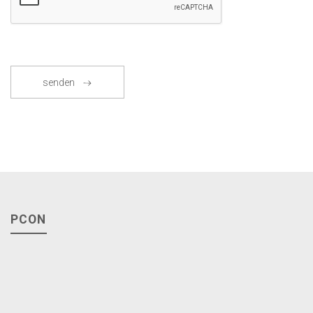
senden
PCON