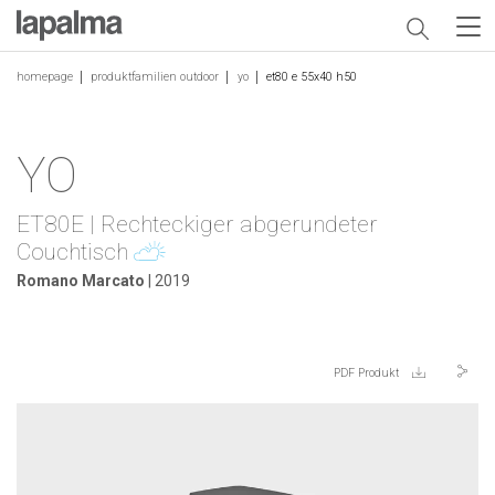
homepage
produktfamilien outdoor
yo
et80 e 55x40 h50
YO
ET80E | Rechteckiger abgerundeter
Couchtisch
Romano Marcato
| 2019
PDF Produkt