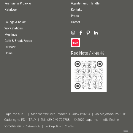
Realisierte Projekte
Agenten und Händler
Kataloge
Kontakt
-----------------------------------
Press
Lounge & Relax
Career
Workstations
Meetings
Cafè & Break Areas
Outdoor
Red Note / 小红书
Home
Lapalma S.R.L. | Mehrwertsteuernummer IT04062120284 | via Majorana, 26 35010
Cadoneghe PD - ITALY | Tel. +39 049 702788 | © 2026 Lapalma | Alle Rechte
vorbehalten -
|
|
Datenschutz
cookie policy
Credits
Ausführungen
2D & 3D
Technisches Datenblatt