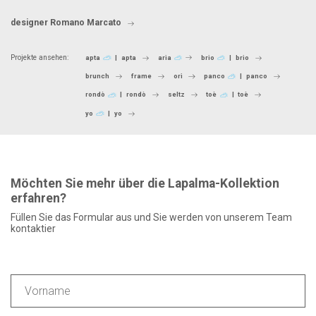
designer Romano Marcato
Projekte ansehen:
apta
apta
aria
brio
brio
brunch
frame
ori
panco
panco
rondò
rondò
seltz
toè
toè
yo
yo
Möchten Sie mehr über die Lapalma-Kollektion
erfahren?
Füllen Sie das Formular aus und Sie werden von unserem Team
kontaktier