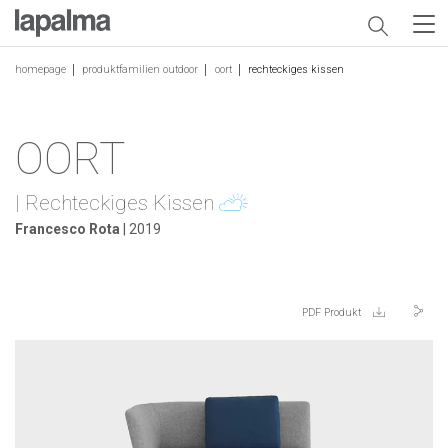
homepage
produktfamilien outdoor
oort
rechteckiges kissen
OORT
| Rechteckiges Kissen
Francesco Rota
| 2019
PDF Produkt