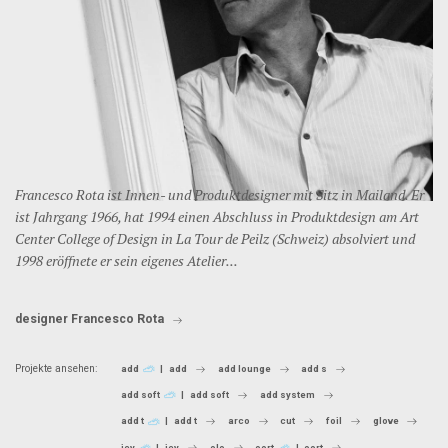
Francesco Rota ist Innen- und Produktdesigner mit Sitz in Mailand. Er
ist Jahrgang 1966, hat 1994 einen Abschluss in Produktdesign am Art
Center College of Design in La Tour de Peilz (Schweiz) absolviert und
1998 eröffnete er sein eigenes Atelier...
designer Francesco Rota
Projekte ansehen:
add
add
add lounge
add s
add soft
add soft
add system
add t
add t
arco
cut
foil
glove
jey
jey
olo
oort
oort