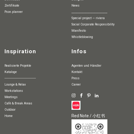
Zertifikate
News
pcon.planner
________________________
special project — riviera
Social Corporate Responsibility
Manifesto
whistleblowing
Inspiration
Infos
Realisierte Projekte
Agenten und Händler
Kataloge
Kontakt
-----------------------------------
Press
Lounge & Relax
Career
Workstations
Meetings
Cafè & Break Areas
Outdoor
Red Note / 小红书
Home