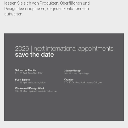
lassen Sie sich von Produkten, Oberflächen und
Designideen inspirieren, die jeden Freiluftbereich
aufwerten.