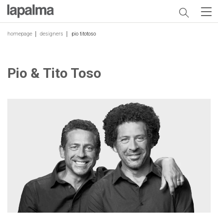
homepage
designers
pio titotoso
Pio & Tito Toso