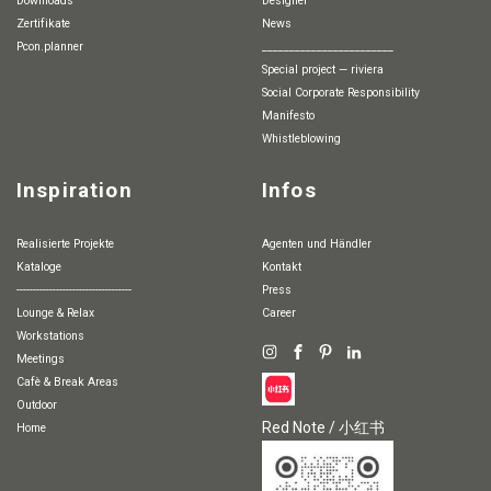
Downloads
Designer
Zertifikate
News
pcon.planner
________________________
special project — riviera
Social Corporate Responsibility
Manifesto
whistleblowing
Inspiration
Infos
Realisierte Projekte
Agenten und Händler
Kataloge
Kontakt
-----------------------------------
Press
Lounge & Relax
Career
Workstations
Meetings
Cafè & Break Areas
Outdoor
Red Note / 小红书
Home