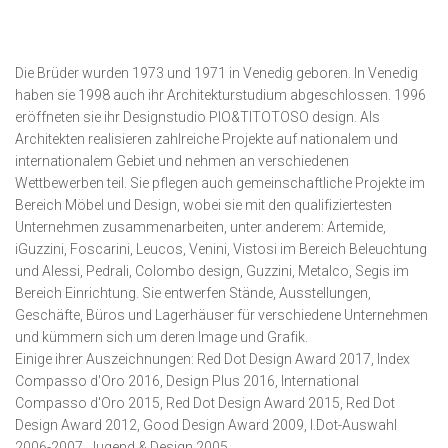
Die Brüder wurden 1973 und 1971 in Venedig geboren. In Venedig
haben sie 1998 auch ihr Architekturstudium abgeschlossen. 1996
eröffneten sie ihr Designstudio PIO&TITOTOSO design. Als
Architekten realisieren zahlreiche Projekte auf nationalem und
internationalem Gebiet und nehmen an verschiedenen
Wettbewerben teil. Sie pflegen auch gemeinschaftliche Projekte im
Bereich Möbel und Design, wobei sie mit den qualifiziertesten
Unternehmen zusammenarbeiten, unter anderem: Artemide,
iGuzzini, Foscarini, Leucos, Venini, Vistosi im Bereich Beleuchtung
und Alessi, Pedrali, Colombo design, Guzzini, Metalco, Segis im
Bereich Einrichtung. Sie entwerfen Stände, Ausstellungen,
Geschäfte, Büros und Lagerhäuser für verschiedene Unternehmen
und kümmern sich um deren Image und Grafik.
Einige ihrer Auszeichnungen: Red Dot Design Award 2017, Index
Compasso d'Oro 2016, Design Plus 2016, International
Compasso d'Oro 2015, Red Dot Design Award 2015, Red Dot
Design Award 2012, Good Design Award 2009, I.Dot-Auswahl
2006-2007, Jugend & Design 2005.